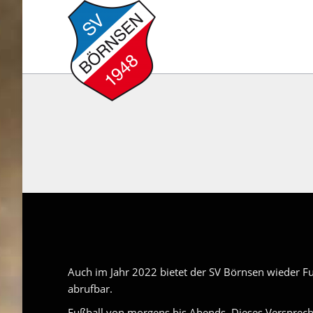
Si
Auch im Jahr 2022 bietet der SV Börnsen wieder F
abrufbar.
Fußball von morgens bis Abends. Dieses Verspreche