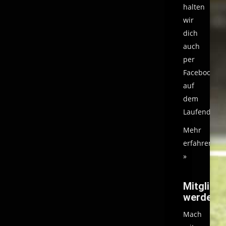
halten
wir
dich
auch
per
Facebook
auf
dem
Laufenden.
Mehr
erfahren
»
Mitglied
werden
Mach