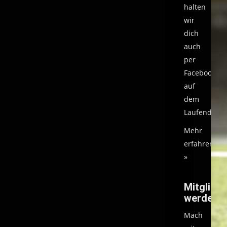
halten
wir
dich
auch
per
Facebook
auf
dem
Laufenden.
Mehr
erfahren
»
Mitglied
werden
Mach