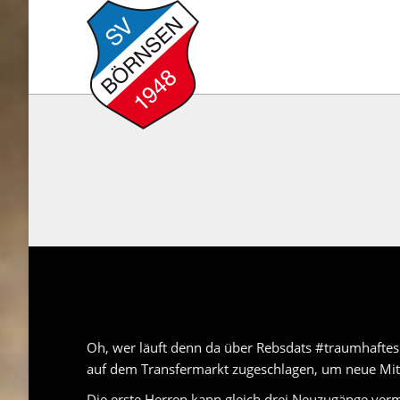
Oh, wer läuft denn da über Rebsdats #traumhaftes
auf dem Transfermarkt zugeschlagen, um neue Mitg
Die erste Herren kann gleich drei Neuzugänge verm