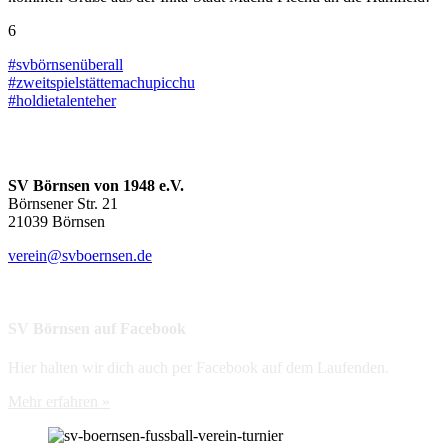
6
#
svbörnsenüberall
#
zweitspielstättemachupicchu
#
holdietalenteher
Kontakt
SV Börnsen von 1948 e.V.
Börnsener Str. 21
21039 Börnsen
verein@svboernsen.de
SV Börnsen auf Facebook
Hier halten wir dich auch per Facebook auf dem Laufenden.
Mehr erfahren »