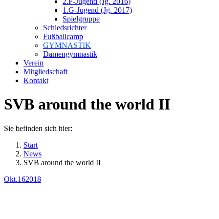
2.F-Jugend (Jg. 2016)
1.G-Jugend (Jg. 2017)
Spielgruppe
Schiedsrichter
Fußballcamp
GYMNASTIK
Damengymnastik
Verein
Mitgliedschaft
Kontakt
SVB around the world II
Sie befinden sich hier:
Start
News
SVB around the world II
Okt.
16
2018