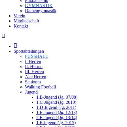
Fußballcamp
GYMNASTIK
Damengymnastik
Verein
Mitgliedschaft
Kontakt
Facebook
page
opens
in
Sportabteilungen
new
FUSSBALL
window
I. Herren
II. Herren
III. Herren
Alte Herren
Senioren
Walking Football
Jugend
1.B-Jugend (Jg. 07/08)
1.C-Jugend (Jg. 2010)
1.D-Jugend (Jg. 2011)
1.E-Jugend (Jg. 12/13)
2.E-Jugend (Jg. 13/14)
1.F-Jugend (Jg. 2015)