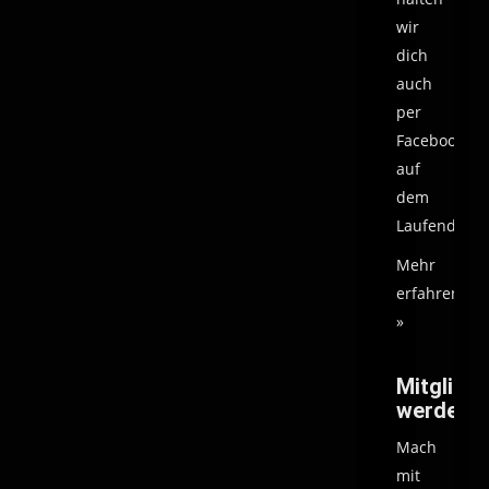
wir
dich
auch
per
Facebook
auf
dem
Laufenden.
Mehr
erfahren
»
Mitglied
werden
Mach
mit