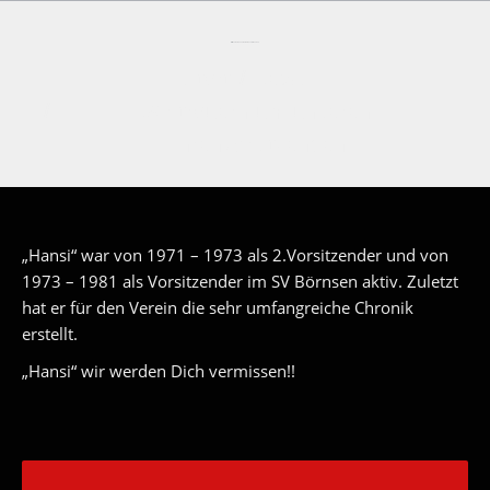
Wir trauern um unseren Ehrenvorsitzenden
Sie befinden sich hier:
Start
News
Wir trauern um unseren
Ehrenvorsitzenden
„Hansi“ war von 1971 – 1973 als 2.Vorsitzender und von
1973 – 1981 als Vorsitzender im SV Börnsen aktiv. Zuletzt
hat er für den Verein die sehr umfangreiche Chronik
erstellt.
„Hansi“ wir werden Dich vermissen!!