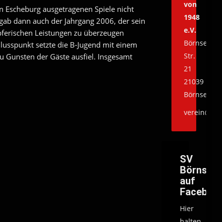
von
 in Escheburg ausgetragenen Spiele nicht
1948
gab dann auch der Jahrgang 2006, der sein
e.V.
mpferischen Leistungen zu überzeugen
Börnsener
hlusspunkt setzte die B-Jugend mit einem
Str.
u Gunsten der Gäste ausfiel. Insgesamt
21
21039
Börnsen
verein@svb
SV
Börnsen
auf
Faceboo
Hier
halten