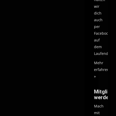
wir
dich
auch
per
Facebook
auf
dem
Laufenden.
Mehr
erfahren
»
Mitglied
werden
Mach
mit